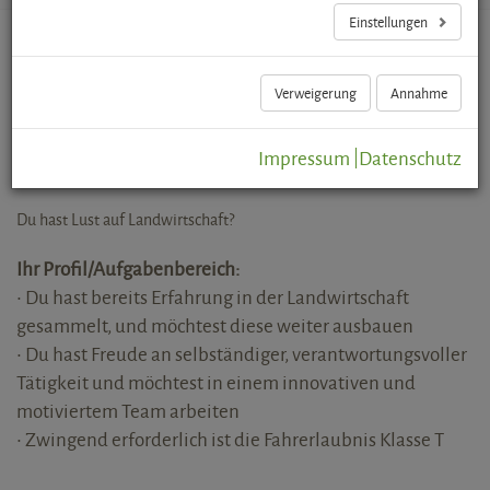
Einstellungen
Allrounder (m/w/d)
Verweigerung
Annahme
gesucht
Impressum
Datenschutz
23.06.2026
Du hast Lust auf Landwirtschaft?
Ihr Profil/Aufgabenbereich:
• Du hast bereits Erfahrung in der Landwirtschaft
gesammelt, und möchtest diese weiter ausbauen
• Du hast Freude an selbständiger, verantwortungsvoller
Tätigkeit und möchtest in einem innovativen und
motiviertem Team arbeiten
• Zwingend erforderlich ist die Fahrerlaubnis Klasse T